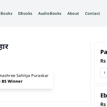
Books
EBooks
AudioBooks
About
Contact
हार
P
R
mashree Sahitya Puraskar
5 BS Winner
E
R