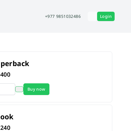
+977 9851032486
Login
aperback
s
400
Buy now
book
s
240