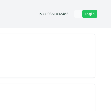
+977 9851032486
Login