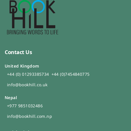
Contact Us
United Kingdom
+44 (0) 01293385734
+44 (0)7454840775
info@bookhill.co.uk
Nepal
+977 9851032486
info@bookhill.com.np