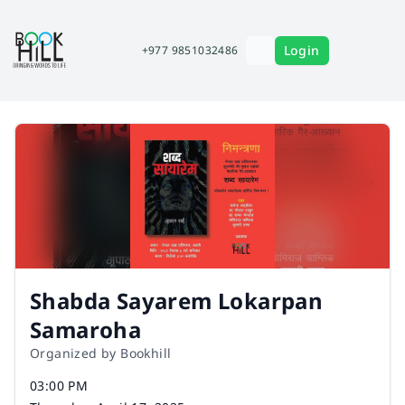
Login
+977 9851032486
Shabda Sayarem Lokarpan
Samaroha
Organized by Bookhill
Time
03:00 PM